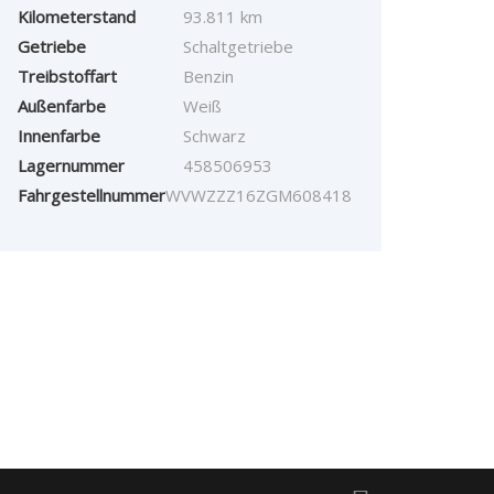
Kilometerstand
93.811 km
Getriebe
Schaltgetriebe
Treibstoffart
Benzin
Außenfarbe
Weiß
Innenfarbe
Schwarz
Lagernummer
458506953
Fahrgestellnummer
WVWZZZ16ZGM608418