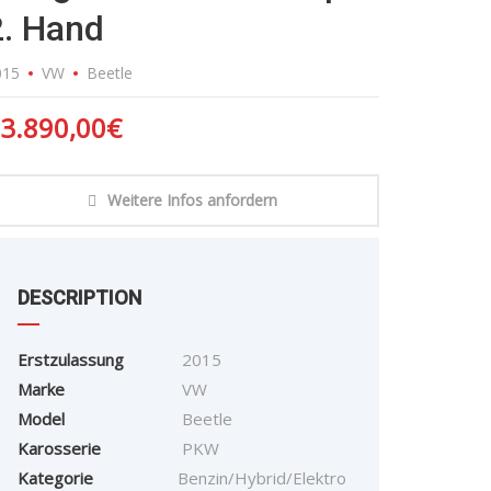
2. Hand
015
VW
Beetle
3.890,00
€
Weitere Infos anfordern
DESCRIPTION
Erstzulassung
2015
Marke
VW
Model
Beetle
Karosserie
PKW
Kategorie
Benzin/Hybrid/Elektro