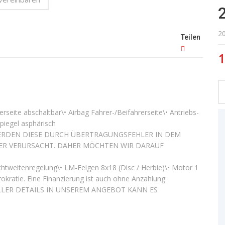
2
Teilen
1
rseite abschaltbar\• Airbag Fahrer-/Beifahrerseite\• Antriebs-
piegel asphärisch
 WERDEN DIESE DURCH ÜBERTRAGUNGSFEHLER IN DEM
ER VERURSACHT. DAHER MÖCHTEN WIR DARAUF
htweitenregelung\• LM-Felgen 8x18 (Disc / Herbie)\• Motor 1
kratie. Eine Finanzierung ist auch ohne Anzahlung
LLER DETAILS IN UNSEREM ANGEBOT KANN ES