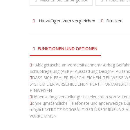
Hinzufügen zum vergleichen
Drucken
FUNKTIONEN UND OPTIONEN
* Ablagetasche an Vordersitzlehnen\• Airbag Beifahre
Schlupfregelung (ASR)\• Ausstattung Design\• Außens
DASS SICH FEHLER EINSCHLEICHEN. TEILWEISE
SYSTEM DER VERSCHIEDENEN PLATTFORMANBIET
HINWEISEN
Höhen-/Längsverstellung\• Leseleuchten vorn\• Leuc
ohne umständliche Telefonate und anderweitige Büro
möglich.\\TROTZ SORGFÄLTIGER ÜBERPRÜFUNG A
VORKOMMEN