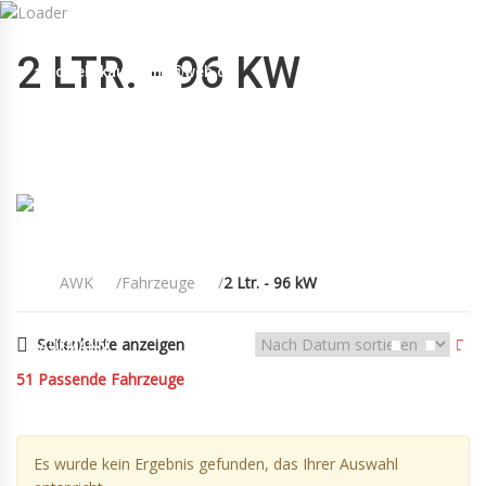
Mo-Fr 09:00-12:30, 13:30-18:30 Sa 09:00-12:00 Uhr
2 LTR. - 96 KW
autowelt-kaufmann@web.de
+49(0)89 55 00 18 88
AWK
Fahrzeuge
2 Ltr. - 96 kW
Seitenleiste anzeigen
KAUFMANN
FAHRZEUGE
KONTAKT
AGB
51
Passende Fahrzeuge
Es wurde kein Ergebnis gefunden, das Ihrer Auswahl