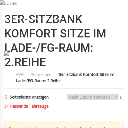
Mo-Fr 09:00-12:30, 13:30-18:30 Sa 09:00-12:00 Uhr
3ER-SITZBANK
autowelt-kaufmann@web.de
+49(0)89 55 00 18 88
KOMFORT SITZE IM
LADE-/FG-RAUM:
2.REIHE
AWK
Fahrzeuge
3er-Sitzbank Komfort Sitze im
Lade-/FG-Raum: 2.Reihe
KAUFMANN
FAHRZEUGE
KONTAKT
AGB
Seitenleiste anzeigen
51
Passende Fahrzeuge