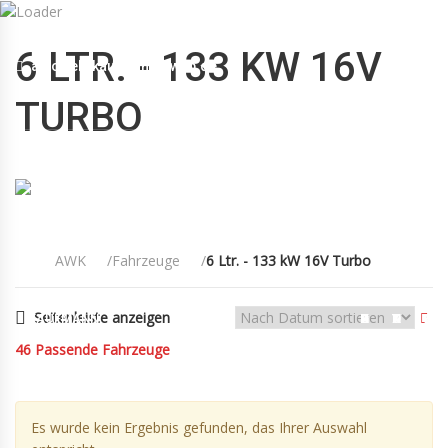
Mo-Fr 09:00-12:30, 13:30-18:30 Sa 09:00-12:00 Uhr
6 LTR. - 133 KW 16V
autowelt-kaufmann@web.de
+49(0)89 55 00 18 88
TURBO
AWK
Fahrzeuge
6 Ltr. - 133 kW 16V Turbo
Seitenleiste anzeigen
KAUFMANN
FAHRZEUGE
KONTAKT
AGB
46
Passende Fahrzeuge
Es wurde kein Ergebnis gefunden, das Ihrer Auswahl