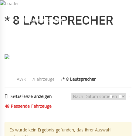
Mo-Fr 09:00-12:30, 13:30-18:30 Sa 09:00-12:00 Uhr
* 8 LAUTSPRECHER
autowelt-kaufmann@web.de
+49(0)89 55 00 18 88
AWK
Fahrzeuge
* 8 Lautsprecher
Seitenleiste anzeigen
KAUFMANN
FAHRZEUGE
KONTAKT
AGB
48
Passende Fahrzeuge
Es wurde kein Ergebnis gefunden, das Ihrer Auswahl