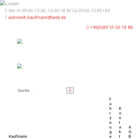
Mo-Fr 09:00-12:30, 13:30-18:30 Sa 09:00-12:00 Uhr
autowelt-kaufmann@web.de
+49(0)89 55 00 18 88
F
A
H
K
R
O
Z
N
E
T
U
A
A
G
K
G
Kaufmann
E
T
B