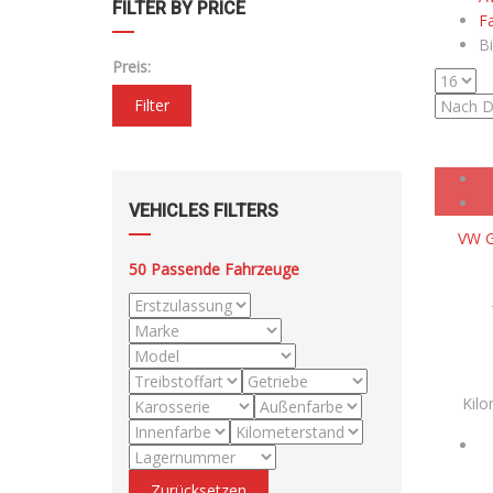
FILTER BY PRICE
F
Bi
Preis:
Filter
VEHICLES FILTERS
VW G
50
Passende Fahrzeuge
Kil
Zurücksetzen