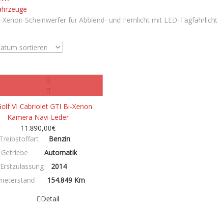
ahrzeuge
-Xenon-Scheinwerfer für Abblend- und Fernlicht mit LED-Tagfahrlicht
Benzin/Hybrid/Elektro
olf VI Cabriolet GTI Bi-Xenon
Kamera Navi Leder
11.890,00
€
Treibstoffart
Benzin
Getriebe
Automatik
Erstzulassung
2014
ometerstand
154.849 Km
Detail