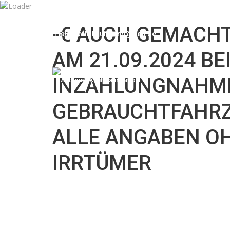
Mo-Fr 09:00-12:30, 13:30-18:30 Sa 09:00-12:00 Uh
-€ AUCH GEMACHT
autowelt-kaufmann@web.de
AM 21.09.2024 BE
INZAHLUNGNAHME
GEBRAUCHTFAHRZ
ALLE ANGABEN O
IRRTÜMER