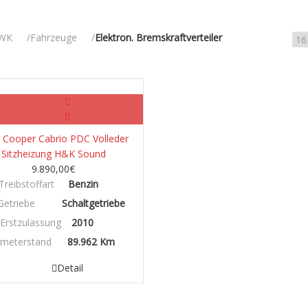
WK
Fahrzeuge
Elektron. Bremskraftverteiler
Benzin/Hybrid/Elektro
 Cooper Cabrio PDC Volleder
Sitzheizung H&K Sound
9.890,00
€
Treibstoffart
Benzin
Getriebe
Schaltgetriebe
Erstzulassung
2010
ometerstand
89.962 Km
Detail