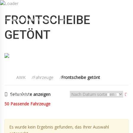
Mo-Fr 09:00-12:30, 13:30-18:30 Sa 09:00-12:00 Uhr
FRONTSCHEIBE
autowelt-kaufmann@web.de
+49(0)89 55 00 18 88
GETÖNT
AWK
Fahrzeuge
Frontscheibe getönt
Seitenleiste anzeigen
KAUFMANN
FAHRZEUGE
KONTAKT
AGB
50
Passende Fahrzeuge
Es wurde kein Ergebnis gefunden, das Ihrer Auswahl