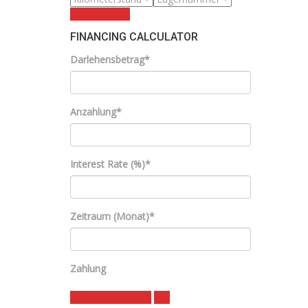
Zurücksetzen
FINANCING CALCULATOR
Darlehensbetrag*
Anzahlung*
Interest Rate (%)*
Zeitraum (Monat)*
Zahlung
estimate payment
klar