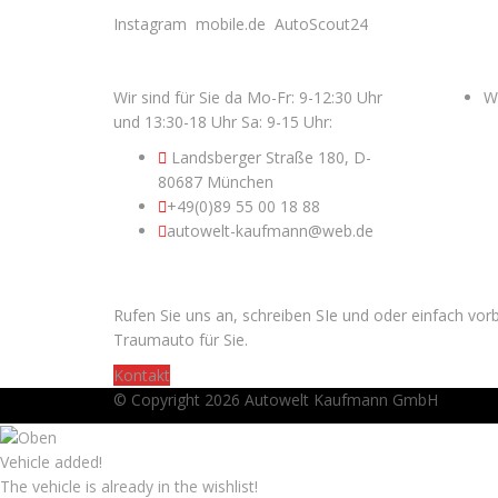
Instagram
mobile.de
AutoScout24
CONTACT INFORMATION
USEFUL
Wir sind für Sie da Mo-Fr: 9-12:30 Uhr
Wo
und 13:30-18 Uhr Sa: 9-15 Uhr:
Landsberger Straße 180, D-
80687 München
+49(0)89 55 00 18 88
autowelt-kaufmann@web.de
SUCHERN SIE EIN AUTO?
Rufen Sie uns an, schreiben SIe und oder einfach vor
Traumauto für Sie.
Kontakt
© Copyright 2026
Autowelt Kaufmann GmbH
Vehicle added!
The vehicle is already in the wishlist!