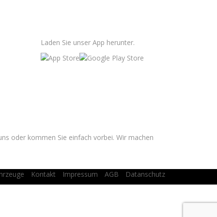
APP HERUNTERLADEN
Laden Sie unser App herunter.
KAUFEN?
e uns oder kommen Sie einfach vorbei. Wir machen
hrzeuge
Kontakt
Impressum
AGB
Datanschutz