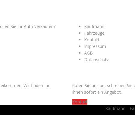
 LINKS
MENÜ
llen Sie Ihr Auto verkaufen?
Kaufmann
Fahrzeuge
Kontakt
Impressum
AGB
Datanschutz
WOLLEN SIE IHR AUTO VER
beikommen. Wir finden Ihr
Rufen Sie uns an, schreiben Si
Ihnen sofort ein Angebot.
Kontakt
Kaufmann
Fa