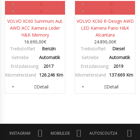
VOLVO XC60 Summum Aut.
VOLVO XC60 R-Design AWD
AWD ACC Kamera Leder
LED Kamera Pano H&K
H&K Memory
Alcantara
16.690,00
€
24.890,00
€
Treibstoffart
Benzin
Treibstoffart
Diesel
Getriebe
Automatik
Getriebe
Automatik
Erstzulassung
2017
Erstzulassung
2019
Kilometerstand
126.246 Km
Kilometerstand
137.669 Km
Detail
Detail
INSTAGRAM
MOBILE.DE
AUTOSCOUT24