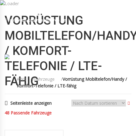
Mo-Fr 09:00-12:30, 13:30-18:30 Sa 09:00-12:00 Uhr
VORRÜSTUNG
autowelt-kaufmann@web.de
+49(0)89 55 00 18 88
MOBILTELEFON/HAND
/ KOMFORT-
TELEFONIE / LTE-
FÄHIG
AWK
Fahrzeuge
Vorrüstung Mobiltelefon/Handy /
Komfort-Telefonie / LTE-fähig
KAUFMANN
FAHRZEUGE
KONTAKT
AGB
Seitenleiste anzeigen
48
Passende Fahrzeuge
Diesel