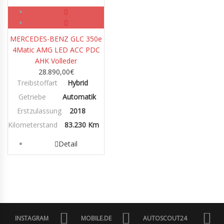
Benzin/Hybrid/Elektro
MERCEDES-BENZ GLC 350e
4Matic AMG LED ACC PDC
AHK Volleder
28.890,00
€
Treibstoffart
Hybrid
Getriebe
Automatik
Erstzulassung
2018
Kilometerstand
83.230 Km
Detail
INSTAGRAM
MOBILE.DE
AUTOSCOUT24