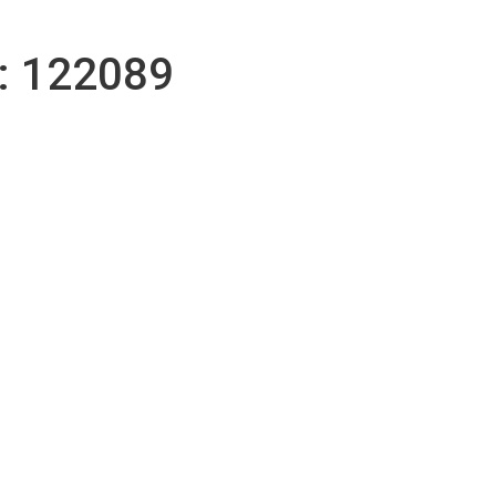
r
 122089