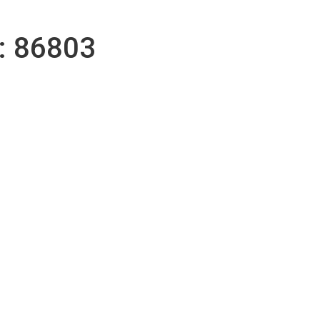
r
 86803