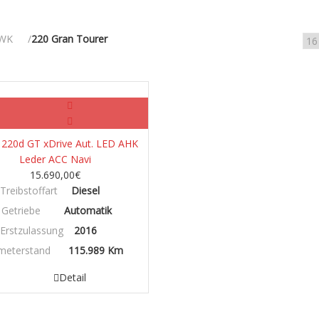
WK
220 Gran Tourer
Diesel
20d GT xDrive Aut. LED AHK
Leder ACC Navi
15.690,00
€
Treibstoffart
Diesel
Getriebe
Automatik
Erstzulassung
2016
ometerstand
115.989 Km
Detail