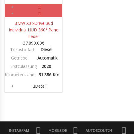
Diesel
BMW X3 xDrive 30d
Individual HUD 360° Pano
Leder
37.890,00
€
Treibstoffart
Diesel
Getriebe
Automatik
Erstzulassung
2020
Kilometerstand
31.886 Km
Detail
INSTAGRAM
MOBILE.DE
AUTOSCOUT24