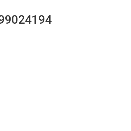
r
99024194