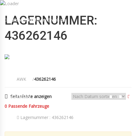
Mo-Fr 09:00-12:30, 13:30-18:30 Sa 09:00-12:00 Uhr
LAGERNUMMER:
autowelt-kaufmann@web.de
+49(0)89 55 00 18 88
436262146
AWK
436262146
Seitenleiste anzeigen
KAUFMANN
FAHRZEUGE
KONTAKT
AGB
0
Passende Fahrzeuge
Lagernummer :
436262146