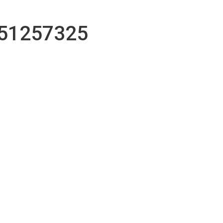
r
51257325