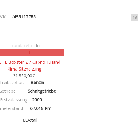
WK
458112788
Benzin/Hybrid/Elektro
HE Boxster 2.7 Cabrio 1.Hand
Klima Sitzheizung
21.890,00
€
Treibstoffart
Benzin
Getriebe
Schaltgetriebe
Erstzulassung
2000
ometerstand
67.018 Km
Detail