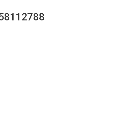
r
58112788