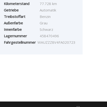
Kilometerstand
77.728 km
Getriebe
Automatik
Treibstoffart
Benzin
Außenfarbe
Grau
Innenfarbe
Schwarz
Lagernummer
458470496
Fahrgestellnummer
WAUZZZ8V4FA020723