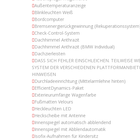
Außentemperaturanzeige
Blinkleuchten Weiß
Bordcomputer
Bremsenergierückgewinnung (Rekuperationssystem
Check-Control-System
Dachhimmel Anthrazit
Dachhimmel Anthrazit (BMW Individual)
Dachzierleisten
DASS SICH FEHLER EINSCHLEICHEN. TEILWEISE
SYSTEM DER VERSCHIEDENEN PLATTFORMANBIET
HINWEISEN
Durchladeeinrichtung (Mittelarmlehne hinten)
EfficientDynamics-Paket
Exterieurumfänge Wagenfarbe
Fußmatten Velours
Heckleuchten LED
Heckscheibe mit Antenne
Innenspiegel automatisch abblendend
Innenspiegel mit Abblendautomatik
Isofix-Aufnahmen für Kindersitz