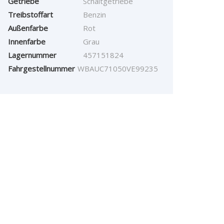
Getriebe
Schaltgetriebe
Treibstoffart
Benzin
Außenfarbe
Rot
Innenfarbe
Grau
Lagernummer
457151824
Fahrgestellnummer
WBAUC71050VE99235