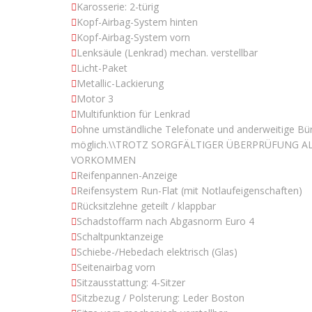
Karosserie: 2-türig
Kopf-Airbag-System hinten
Kopf-Airbag-System vorn
Lenksäule (Lenkrad) mechan. verstellbar
Licht-Paket
Metallic-Lackierung
Motor 3
Multifunktion für Lenkrad
ohne umständliche Telefonate und anderweitige Büro
möglich.\\TROTZ SORGFÄLTIGER ÜBERPRÜFUNG A
VORKOMMEN
Reifenpannen-Anzeige
Reifensystem Run-Flat (mit Notlaufeigenschaften)
Rücksitzlehne geteilt / klappbar
Schadstoffarm nach Abgasnorm Euro 4
Schaltpunktanzeige
Schiebe-/Hebedach elektrisch (Glas)
Seitenairbag vorn
Sitzausstattung: 4-Sitzer
Sitzbezug / Polsterung: Leder Boston