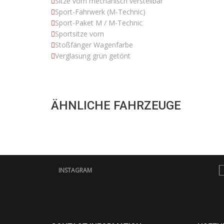
Sitze vorn mechanisch verstellbar
Sport-Fahrwerk (M-Technic)
Sport-Paket M / M-Technic
Sportsitze vorn
Stoßfänger Wagenfarbe
Verglasung grün getönt
ÄHNLICHE FAHRZEUGE
INSTAGRAM