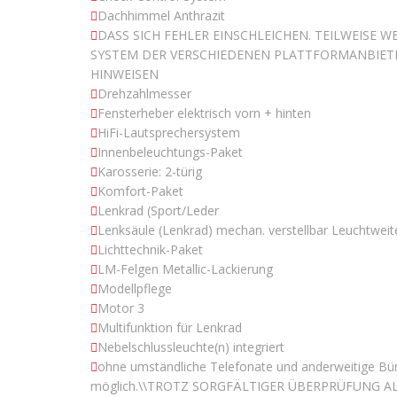
Dachhimmel Anthrazit
DASS SICH FEHLER EINSCHLEICHEN. TEILWEISE
SYSTEM DER VERSCHIEDENEN PLATTFORMANBIET
HINWEISEN
Drehzahlmesser
Fensterheber elektrisch vorn + hinten
HiFi-Lautsprechersystem
Innenbeleuchtungs-Paket
Karosserie: 2-türig
Komfort-Paket
Lenkrad (Sport/Leder
Lenksäule (Lenkrad) mechan. verstellbar Leuchtwei
Lichttechnik-Paket
LM-Felgen Metallic-Lackierung
Modellpflege
Motor 3
Multifunktion für Lenkrad
Nebelschlussleuchte(n) integriert
ohne umständliche Telefonate und anderweitige Büro
möglich.\\TROTZ SORGFÄLTIGER ÜBERPRÜFUNG A