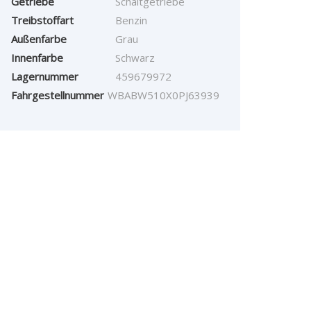
Getriebe
Schaltgetriebe
Treibstoffart
Benzin
Außenfarbe
Grau
Innenfarbe
Schwarz
Lagernummer
459679972
Fahrgestellnummer
WBABW510X0PJ63939