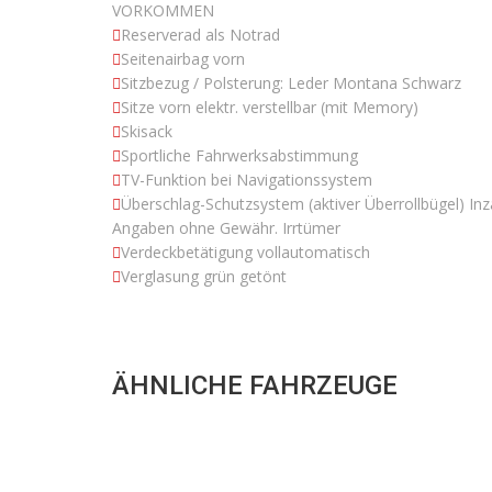
VORKOMMEN
Reserverad als Notrad
Seitenairbag vorn
Sitzbezug / Polsterung: Leder Montana Schwarz
Sitze vorn elektr. verstellbar (mit Memory)
Skisack
Sportliche Fahrwerksabstimmung
TV-Funktion bei Navigationssystem
Überschlag-Schutzsystem (aktiver Überrollbügel) In
Angaben ohne Gewähr. Irrtümer
Verdeckbetätigung vollautomatisch
Verglasung grün getönt
ÄHNLICHE FAHRZEUGE