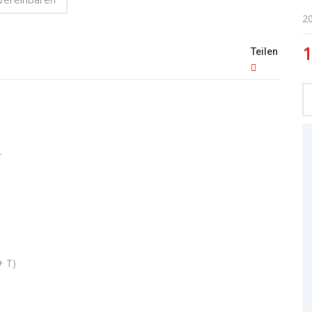
2
1
Teilen
r
+ T)