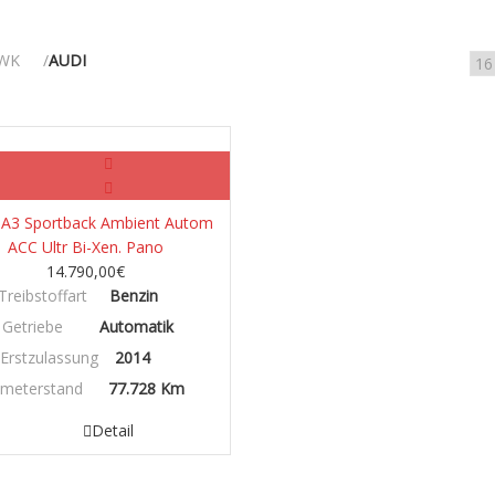
WK
AUDI
Benzin/Hybrid/Elektro
A3 Sportback Ambient Autom
ACC Ultr Bi-Xen. Pano
14.790,00
€
Treibstoffart
Benzin
Getriebe
Automatik
Erstzulassung
2014
ometerstand
77.728 Km
Detail